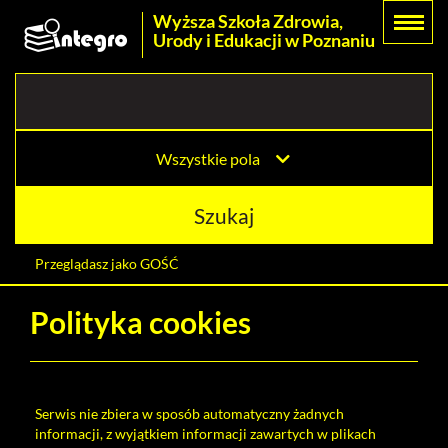
Prolib
Wyższa Szkoła Zdrowia,
Menu
Wyszukiwarka
Treść
Integro
Urody i Edukacji w Poznaniu
Menu
główne
główna
-
strona
główna
Wszystkie pola
Szukaj
Przeglądasz jako GOŚĆ
Wybór
Polityka cookies
Polski (PL)
języka
Zaloguj
Serwis nie zbiera w sposób automatyczny żadnych
Historia wyszukiwania
informacji, z wyjątkiem informacji zawartych w plikach