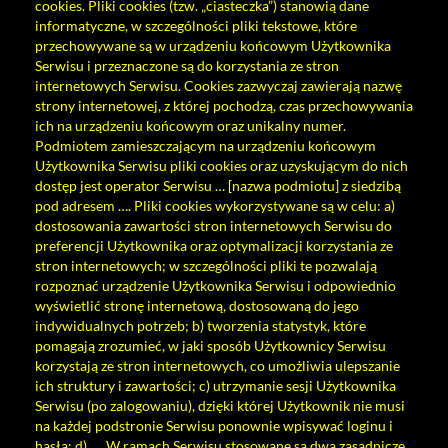
cookies. Pliki cookies (tzw. „ciasteczka”) stanowią dane
Nowości
informatyczne, w szczególności pliki tekstowe, które
przechowywane są w urządzeniu końcowym Użytkownika
Twoja półka
Serwisu i przeznaczone są do korzystania ze stron
internetowych Serwisu. Cookies zazwyczaj zawierają nazwę
Zaproponuj zakup
strony internetowej, z której pochodzą, czas przechowywania
ich na urządzeniu końcowym oraz unikalny numer.
Podmiotem zamieszczającym na urządzeniu końcowym
Użytkownika Serwisu pliki cookies oraz uzyskującym do nich
dostęp jest operator Serwisu … [nazwa podmiotu] z siedzibą
pod adresem …. Pliki cookies wykorzystywane są w celu: a)
dostosowania zawartości stron internetowych Serwisu do
preferencji Użytkownika oraz optymalizacji korzystania ze
stron internetowych; w szczególności pliki te pozwalają
rozpoznać urządzenie Użytkownika Serwisu i odpowiednio
wyświetlić stronę internetową, dostosowaną do jego
indywidualnych potrzeb; b) tworzenia statystyk, które
pomagają zrozumieć, w jaki sposób Użytkownicy Serwisu
korzystają ze stron internetowych, co umożliwia ulepszanie
ich struktury i zawartości; c) utrzymanie sesji Użytkownika
Serwisu (po zalogowaniu), dzięki której Użytkownik nie musi
na każdej podstronie Serwisu ponownie wpisywać loginu i
hasła; d) …. W ramach Serwisu stosowane są dwa zasadnicze