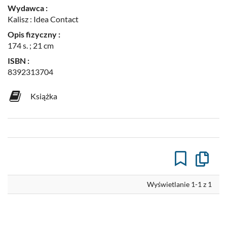
Wydawca :
Kalisz : Idea Contact
Opis fizyczny :
174 s. ; 21 cm
ISBN :
8392313704
Książka
Kopiuj
opis
formaln
do
Wyświetlanie 1-1 z 1
schowk