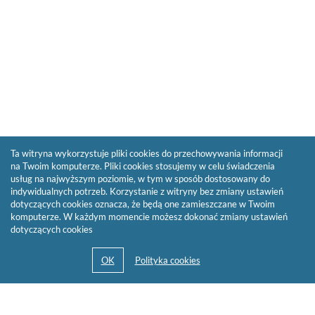
Ta witryna wykorzystuje pliki cookies do przechowywania informacji
na Twoim komputerze. Pliki cookies stosujemy w celu świadczenia
usług na najwyższym poziomie, w tym w sposób dostosowany do
indywidualnych potrzeb. Korzystanie z witryny bez zmiany ustawień
dotyczących cookies oznacza, że będą one zamieszczane w Twoim
komputerze. W każdym momencie możesz dokonać zmiany ustawień
dotyczących cookies