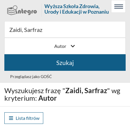
Prolib
Wyższa Szkoła Zdrowia,
Menu
Wyszukiwarka
Treść
Integro
Urody i Edukacji w Poznaniu
Menu
główne
główna
-
strona
główna
Autor
Szukaj
Przeglądasz jako GOŚĆ
Wyszukujesz frazę "
Zaidi, Sarfraz
" wg
Wybór
Polski (PL)
języka
kryterium:
Autor
Zaloguj
Lista filtrów
Historia wyszukiwania