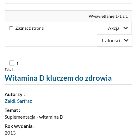
Nowości
Wyrównaj
Wyświetlanie 1-1 z 1
Twoja półka
Akcja
Zaznacz stronę
Zaproponuj zakup
Trafności
Skocz
1.
do
Tytuł :
pozycji
nr
Witamina D kluczem do zdrowia
1
Autorzy :
Zaidi, Sarfraz
Temat :
Suplementacja - witamina D
Rok wydania :
2013