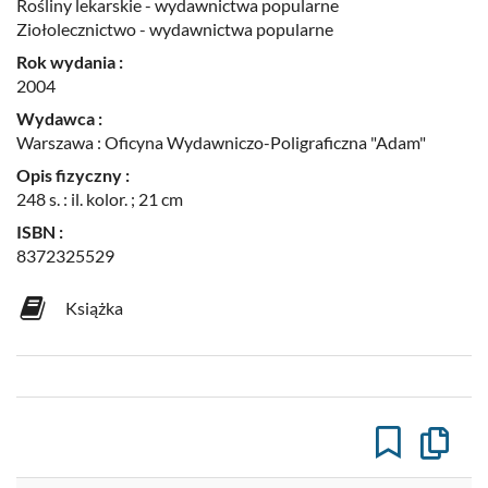
Rośliny lekarskie - wydawnictwa popularne
Ziołolecznictwo - wydawnictwa popularne
Rok wydania :
2004
Wydawca :
Warszawa : Oficyna Wydawniczo-Poligraficzna "Adam"
Opis fizyczny :
248 s. : il. kolor. ; 21 cm
ISBN :
8372325529
Książka
Kopiuj
opis
formaln