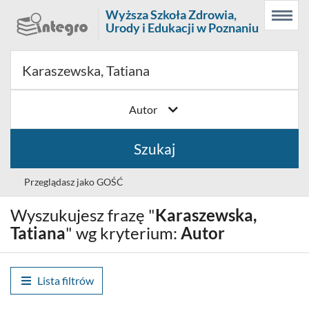
Prolib
Wyższa Szkoła Zdrowia,
Menu
Wyszukiwarka
Treść
Integro
Urody i Edukacji w Poznaniu
Menu
główne
główna
-
strona
główna
Autor
Szukaj
Przeglądasz jako GOŚĆ
Wyszukujesz frazę "
Karaszewska,
Wybór
Polski (PL)
języka
Tatiana
" wg kryterium:
Autor
Zaloguj
Lista filtrów
Historia wyszukiwania