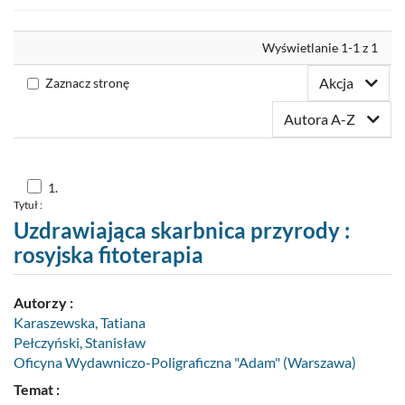
Nowości
Wyrównaj
Wyświetlanie 1-1 z 1
Twoja półka
Akcja
Zaznacz stronę
Zaproponuj zakup
Autora A-Z
Skocz
1.
do
Tytuł :
pozycji
nr
Uzdrawiająca skarbnica przyrody :
1
rosyjska fitoterapia
Autorzy :
Karaszewska, Tatiana
Pełczyński, Stanisław
Oficyna Wydawniczo-Poligraficzna "Adam" (Warszawa)
Temat :