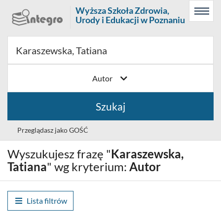
Prolib
Wyższa Szkoła Zdrowia,
Menu
Wyszukiwarka
Treść
Integro
Urody i Edukacji w Poznaniu
Menu
główne
główna
-
strona
główna
Autor
Szukaj
Przeglądasz jako GOŚĆ
Wyszukujesz frazę "
Karaszewska,
Wybór
Polski (PL)
języka
Tatiana
" wg kryterium:
Autor
Zaloguj
Lista filtrów
Historia wyszukiwania