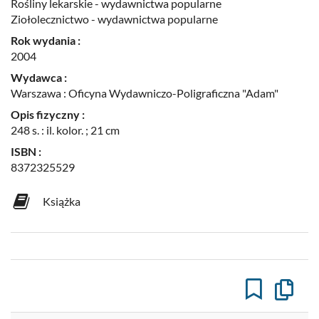
Rośliny lekarskie - wydawnictwa popularne
Ziołolecznictwo - wydawnictwa popularne
Rok wydania :
2004
Wydawca :
Warszawa : Oficyna Wydawniczo-Poligraficzna "Adam"
Opis fizyczny :
248 s. : il. kolor. ; 21 cm
ISBN :
8372325529
Książka
Kopiuj
opis
formaln