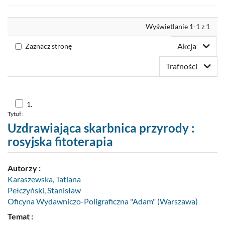
Nowości
Wyrównaj
Wyświetlanie 1-1 z 1
Twoja półka
Akcja
Zaznacz stronę
Zaproponuj zakup
Trafności
Skocz
1.
do
Tytuł :
pozycji
nr
Uzdrawiająca skarbnica przyrody :
1
rosyjska fitoterapia
Autorzy :
Karaszewska, Tatiana
Pełczyński, Stanisław
Oficyna Wydawniczo-Poligraficzna "Adam" (Warszawa)
Temat :