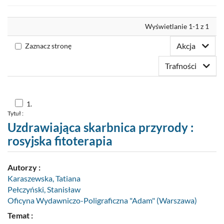
Nowości
Wyrównaj
Wyświetlanie 1-1 z 1
Twoja półka
Akcja
Zaznacz stronę
Zaproponuj zakup
Trafności
Skocz
1.
do
Tytuł :
pozycji
nr
Uzdrawiająca skarbnica przyrody :
1
rosyjska fitoterapia
Autorzy :
Karaszewska, Tatiana
Pełczyński, Stanisław
Oficyna Wydawniczo-Poligraficzna "Adam" (Warszawa)
Temat :