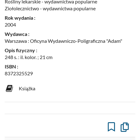
Rośliny lekarskie - wydawnictwa popularne
Ziołolecznictwo - wydawnictwa popularne
Rok wydania :
2004
Wydawca :
Warszawa : Oficyna Wydawniczo-Poligraficzna "Adam"
Opis fizyczny :
248 s. : il. kolor. ; 21 cm
ISBN :
8372325529
Książka
Kopiuj
opis
formaln