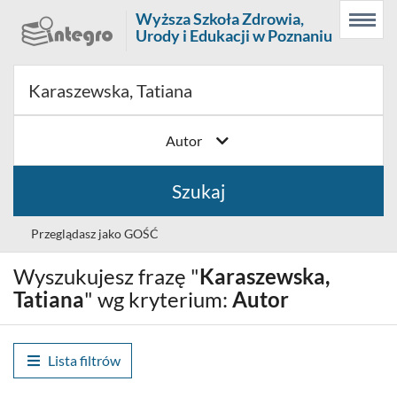
Prolib
Wyższa Szkoła Zdrowia,
Menu
Wyszukiwarka
Treść
Integro
Urody i Edukacji w Poznaniu
Menu
główne
główna
-
strona
główna
Autor
Szukaj
Przeglądasz jako GOŚĆ
Wyszukujesz frazę "
Karaszewska,
Wybór
Polski (PL)
języka
Tatiana
" wg kryterium:
Autor
Zaloguj
Lista filtrów
Historia wyszukiwania