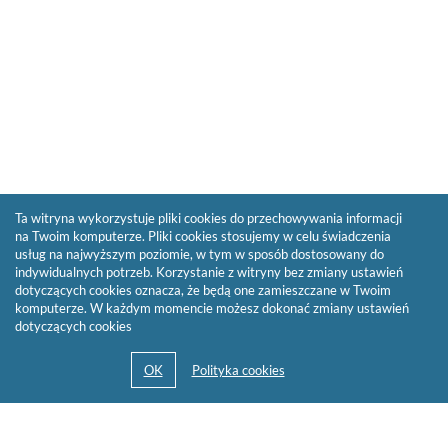
Ta witryna wykorzystuje pliki cookies do przechowywania informacji
na Twoim komputerze. Pliki cookies stosujemy w celu świadczenia
usług na najwyższym poziomie, w tym w sposób dostosowany do
indywidualnych potrzeb. Korzystanie z witryny bez zmiany ustawień
dotyczących cookies oznacza, że będą one zamieszczane w Twoim
komputerze. W każdym momencie możesz dokonać zmiany ustawień
dotyczących cookies