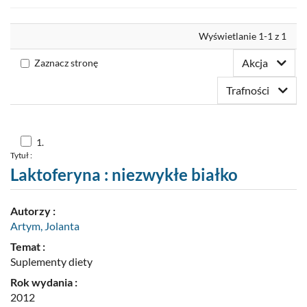
Nowości
Wyrównaj
Wyświetlanie 1-1 z 1
Twoja półka
Akcja
Zaznacz stronę
Zaproponuj zakup
Trafności
Skocz
1.
do
Tytuł :
pozycji
nr
Laktoferyna : niezwykłe białko
1
Autorzy :
Artym, Jolanta
Temat :
Suplementy diety
Rok wydania :
2012