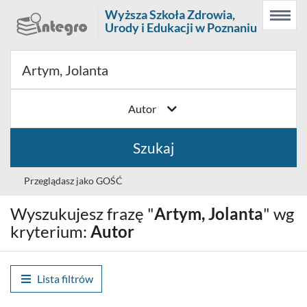
Prolib
Wyższa Szkoła Zdrowia,
Menu
Wyszukiwarka
Treść
Integro
Urody i Edukacji w Poznaniu
Menu
główne
główna
-
strona
główna
Autor
Szukaj
Przeglądasz jako GOŚĆ
Wyszukujesz frazę "
Artym, Jolanta
" wg
Wybór
Polski (PL)
języka
kryterium:
Autor
Zaloguj
Lista filtrów
Historia wyszukiwania