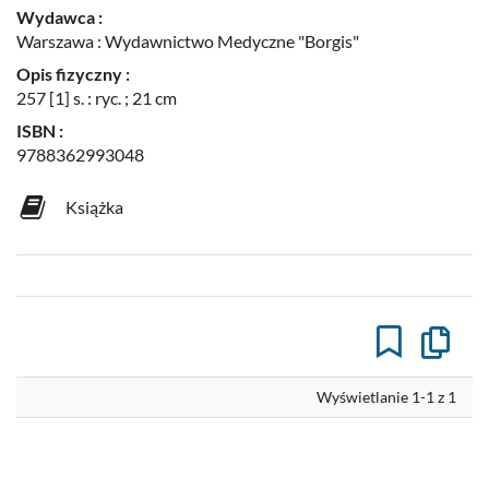
Wydawca :
Warszawa : Wydawnictwo Medyczne "Borgis"
Opis fizyczny :
257 [1] s. : ryc. ; 21 cm
ISBN :
9788362993048
Książka
Kopiuj
opis
formaln
do
Wyświetlanie 1-1 z 1
schowk