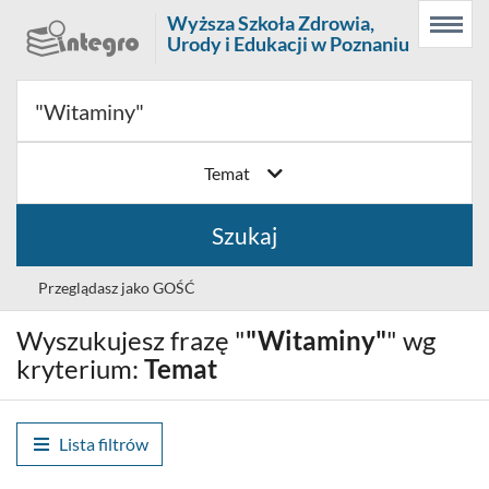
Prolib
Wyższa Szkoła Zdrowia,
Menu
Wyszukiwarka
Treść
Integro
Urody i Edukacji w Poznaniu
Menu
główne
główna
-
strona
główna
Temat
Szukaj
Przeglądasz jako GOŚĆ
Wyszukujesz frazę "
"Witaminy"
" wg
Wybór
Polski (PL)
języka
kryterium:
Temat
Zaloguj
Lista filtrów
Historia wyszukiwania