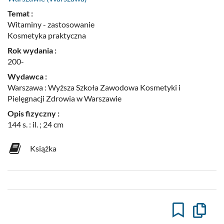
Temat :
Witaminy - zastosowanie
Kosmetyka praktyczna
Rok wydania :
200-
Wydawca :
Warszawa : Wyższa Szkoła Zawodowa Kosmetyki i
Pielęgnacji Zdrowia w Warszawie
Opis fizyczny :
144 s. : il. ; 24 cm
Książka
Kopiuj
opis