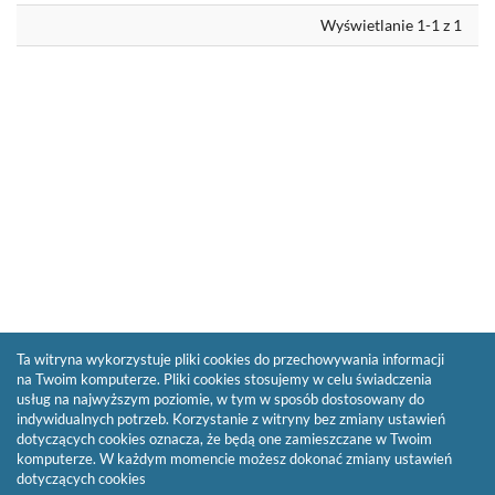
formaln
do
Wyświetlanie 1-1 z 1
schowk
Ta witryna wykorzystuje pliki cookies do przechowywania informacji
na Twoim komputerze. Pliki cookies stosujemy w celu świadczenia
usług na najwyższym poziomie, w tym w sposób dostosowany do
indywidualnych potrzeb. Korzystanie z witryny bez zmiany ustawień
dotyczących cookies oznacza, że będą one zamieszczane w Twoim
komputerze. W każdym momencie możesz dokonać zmiany ustawień
dotyczących cookies