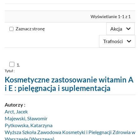
Nowości
Wyrównaj
Wyświetlanie 1-1 z 1
Twoja półka
Akcja
Zaznacz stronę
Zaproponuj zakup
Trafności
Skocz
1.
do
Tytuł :
pozycji
nr
Kosmetyczne zastosowanie witamin A
1
i E : pielęgnacja i suplementacja
Autorzy :
Arct, Jacek
Majewski, Sławomir
Pytkowska, Katarzyna
Wyższa Szkoła Zawodowa Kosmetyki i Pielęgnacji Zdrowia w
Warszawie (Warszawa)