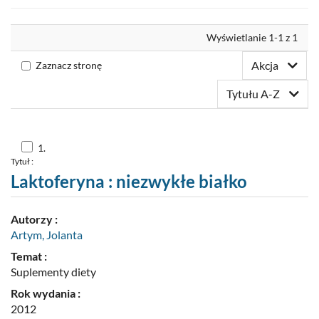
Nowości
Wyrównaj
Wyświetlanie 1-1 z 1
Twoja półka
Akcja
Zaznacz stronę
Zaproponuj zakup
Tytułu A-Z
Skocz
1.
do
Tytuł :
pozycji
nr
Laktoferyna : niezwykłe białko
1
Autorzy :
Artym, Jolanta
Temat :
Suplementy diety
Rok wydania :
2012