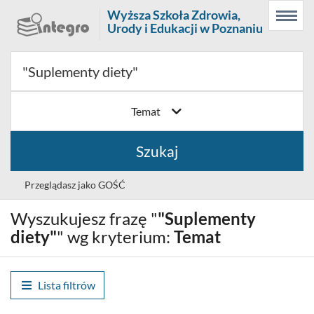
Prolib
Wyższa Szkoła Zdrowia,
Menu
Wyszukiwarka
Treść
Integro
Urody i Edukacji w Poznaniu
Menu
główne
główna
-
strona
główna
Temat
Szukaj
Przeglądasz jako GOŚĆ
Wyszukujesz frazę "
"Suplementy
Wybór
Polski (PL)
języka
diety"
" wg kryterium:
Temat
Zaloguj
Lista filtrów
Historia wyszukiwania