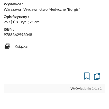
Wydawca :
Warszawa : Wydawnictwo Medyczne "Borgis"
Opis fizyczny :
257 [1] s. : ryc. ; 21 cm
ISBN :
9788362993048
Książka
Kopiuj
opis
formaln
do
Wyświetlanie 1-1 z 1
schowk