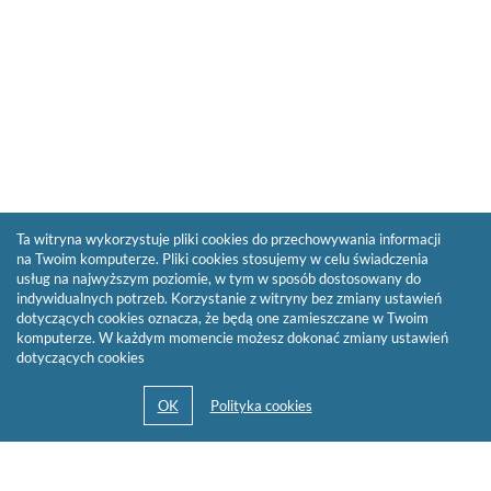
Ta witryna wykorzystuje pliki cookies do przechowywania informacji
na Twoim komputerze. Pliki cookies stosujemy w celu świadczenia
usług na najwyższym poziomie, w tym w sposób dostosowany do
indywidualnych potrzeb. Korzystanie z witryny bez zmiany ustawień
dotyczących cookies oznacza, że będą one zamieszczane w Twoim
komputerze. W każdym momencie możesz dokonać zmiany ustawień
dotyczących cookies