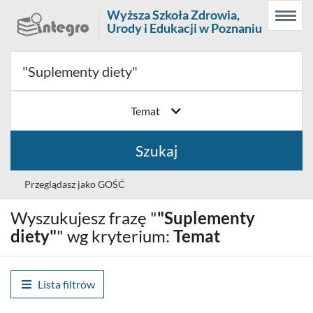
Prolib
Wyższa Szkoła Zdrowia,
Menu
Wyszukiwarka
Treść
Integro
Urody i Edukacji w Poznaniu
Menu
główne
główna
-
strona
główna
Temat
Szukaj
Przeglądasz jako GOŚĆ
Wyszukujesz frazę "
"Suplementy
Wybór
Polski (PL)
języka
diety"
" wg kryterium:
Temat
Zaloguj
Lista filtrów
Historia wyszukiwania