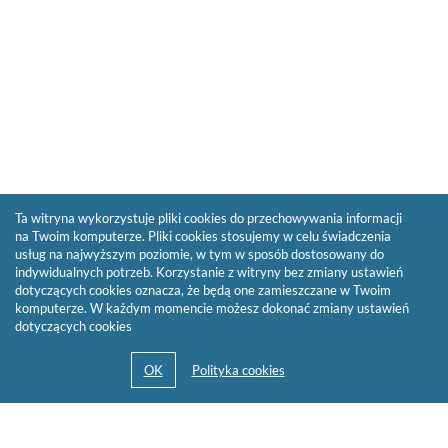
Ta witryna wykorzystuje pliki cookies do przechowywania informacji
na Twoim komputerze. Pliki cookies stosujemy w celu świadczenia
usług na najwyższym poziomie, w tym w sposób dostosowany do
indywidualnych potrzeb. Korzystanie z witryny bez zmiany ustawień
dotyczących cookies oznacza, że będą one zamieszczane w Twoim
komputerze. W każdym momencie możesz dokonać zmiany ustawień
dotyczących cookies