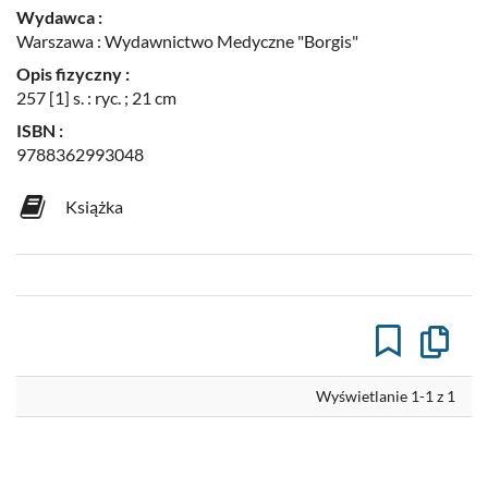
Wydawca :
Warszawa : Wydawnictwo Medyczne "Borgis"
Opis fizyczny :
257 [1] s. : ryc. ; 21 cm
ISBN :
9788362993048
Książka
Kopiuj
opis
formaln
do
Wyświetlanie 1-1 z 1
schowk