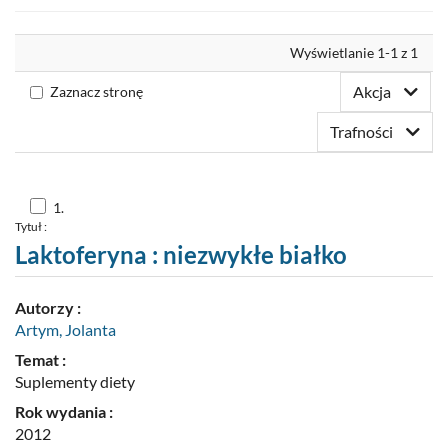
Nowości
Wyrównaj
Wyświetlanie 1-1 z 1
Twoja półka
Akcja
Zaznacz stronę
Zaproponuj zakup
Trafności
Skocz
1.
do
Tytuł :
pozycji
nr
Laktoferyna : niezwykłe białko
1
Autorzy :
Artym, Jolanta
Temat :
Suplementy diety
Rok wydania :
2012