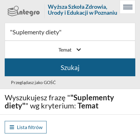
Prolib
Wyższa Szkoła Zdrowia,
Menu
Wyszukiwarka
Treść
Integro
Urody i Edukacji w Poznaniu
Menu
główne
główna
-
strona
główna
Temat
Szukaj
Przeglądasz jako GOŚĆ
Wyszukujesz frazę "
"Suplementy
Wybór
Polski (PL)
języka
diety"
" wg kryterium:
Temat
Zaloguj
Lista filtrów
Historia wyszukiwania