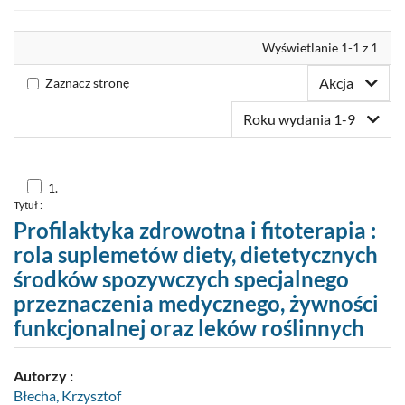
Nowości
Wyrównaj
Wyświetlanie 1-1 z 1
Twoja półka
Akcja
Zaznacz stronę
Zaproponuj zakup
Roku wydania 1-9
Skocz
1.
do
Tytuł :
pozycji
nr
Profilaktyka zdrowotna i fitoterapia :
1
rola suplemetów diety, dietetycznych
środków spozywczych specjalnego
przeznaczenia medycznego, żywności
funkcjonalnej oraz leków roślinnych
Autorzy :
Błecha, Krzysztof