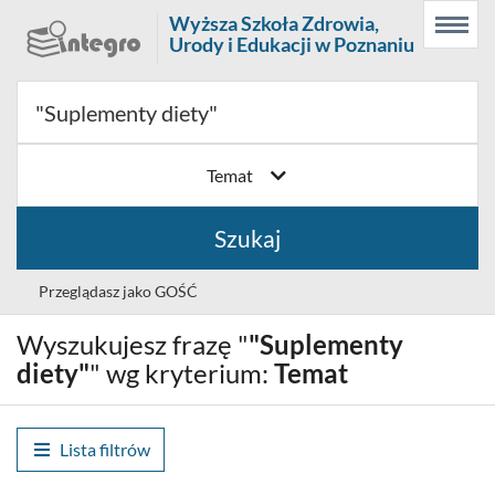
Prolib
Wyższa Szkoła Zdrowia,
Menu
Wyszukiwarka
Treść
Integro
Urody i Edukacji w Poznaniu
Menu
główne
główna
-
strona
główna
Temat
Szukaj
Przeglądasz jako GOŚĆ
Wyszukujesz frazę "
"Suplementy
Wybór
Polski (PL)
języka
diety"
" wg kryterium:
Temat
Zaloguj
Lista filtrów
Historia wyszukiwania