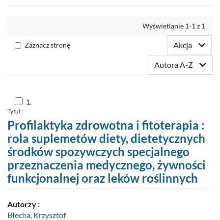
Nowości
Wyrównaj
Wyświetlanie 1-1 z 1
Twoja półka
Akcja
Zaznacz stronę
Zaproponuj zakup
Autora A-Z
Skocz
1.
do
Tytuł :
pozycji
nr
Profilaktyka zdrowotna i fitoterapia :
1
rola suplemetów diety, dietetycznych
środków spozywczych specjalnego
przeznaczenia medycznego, żywności
funkcjonalnej oraz leków roślinnych
Autorzy :
Błecha, Krzysztof