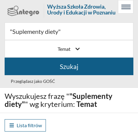
Prolib
Wyższa Szkoła Zdrowia,
Menu
Wyszukiwarka
Treść
Integro
Urody i Edukacji w Poznaniu
Menu
główne
główna
-
strona
główna
Temat
Szukaj
Przeglądasz jako GOŚĆ
Wyszukujesz frazę "
"Suplementy
Wybór
Polski (PL)
języka
diety"
" wg kryterium:
Temat
Zaloguj
Lista filtrów
Historia wyszukiwania