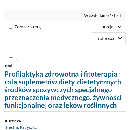
Nowości
Wyrównaj
Wyświetlanie 1-1 z 1
Twoja półka
Akcja
Zaznacz stronę
Zaproponuj zakup
Trafności
Skocz
1.
do
Tytuł :
pozycji
nr
Profilaktyka zdrowotna i fitoterapia :
1
rola suplemetów diety, dietetycznych
środków spozywczych specjalnego
przeznaczenia medycznego, żywności
funkcjonalnej oraz leków roślinnych
Autorzy :
Błecha, Krzysztof