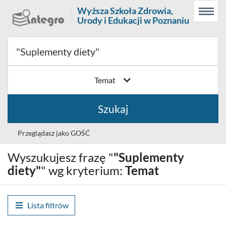
Prolib
Wyższa Szkoła Zdrowia,
Menu
Wyszukiwarka
Treść
Integro
Urody i Edukacji w Poznaniu
Menu
główne
główna
-
strona
główna
Temat
Szukaj
Przeglądasz jako GOŚĆ
Wyszukujesz frazę "
"Suplementy
Wybór
Polski (PL)
języka
diety"
" wg kryterium:
Temat
Zaloguj
Lista filtrów
Historia wyszukiwania