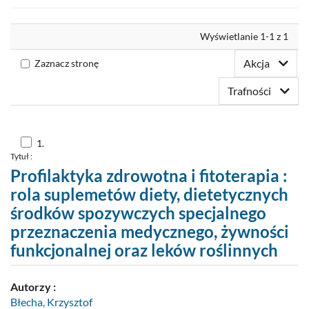
Nowości
Wyrównaj
Wyświetlanie 1-1 z 1
Twoja półka
Akcja
Zaznacz stronę
Zaproponuj zakup
Trafności
Skocz
1.
do
Tytuł :
pozycji
nr
Profilaktyka zdrowotna i fitoterapia :
1
rola suplemetów diety, dietetycznych
środków spozywczych specjalnego
przeznaczenia medycznego, żywności
funkcjonalnej oraz leków roślinnych
Autorzy :
Błecha, Krzysztof