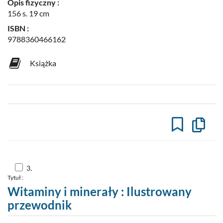
Opis fizyczny :
156 s. 19 cm
ISBN :
9788360466162
Książka
Kopiuj
opis
formaln
do
schowk
Skocz
3.
do
Tytuł :
pozycji
nr
Witaminy i minerały : Ilustrowany
3
przewodnik