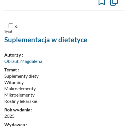
Kopiuj
opis
formaln
do
schowk
Skocz
6.
do
Tytuł :
pozycji
nr
Suplementacja w dietetyce
6
Autorzy :
Obrzut, Magdalena
Temat :
Suplementy diety
Witaminy
Makroelementy
Mikroelementy
Rośliny lekarskie
Rok wydania :
2025
Wydawca :