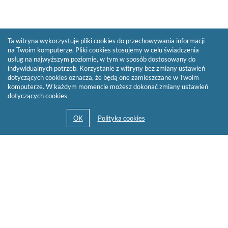
Ta witryna wykorzystuje pliki cookies do przechowywania informacji
na Twoim komputerze. Pliki cookies stosujemy w celu świadczenia
usług na najwyższym poziomie, w tym w sposób dostosowany do
indywidualnych potrzeb. Korzystanie z witryny bez zmiany ustawień
dotyczących cookies oznacza, że będą one zamieszczane w Twoim
komputerze. W każdym momencie możesz dokonać zmiany ustawień
dotyczących cookies
© 2013-2026 by
Sygnity Business Solutions S.A.