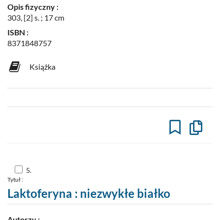
Opis fizyczny :
303, [2] s. ; 17 cm
ISBN :
8371848757
Książka
Kopiuj
opis
formaln
do
schowk
Skocz
5.
do
Tytuł :
pozycji
nr
Laktoferyna : niezwykłe białko
5
Autorzy :