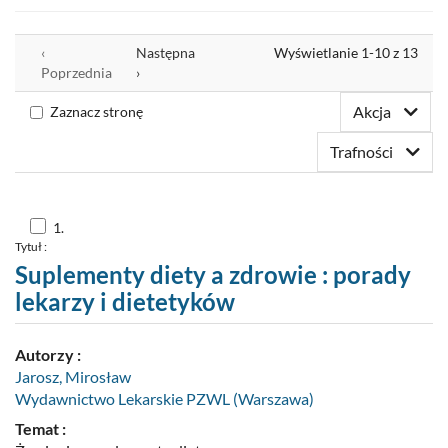
Nowości
Wyrównaj
‹
Następna
Wyświetlanie 1-10 z 13
Twoja półka
Poprzednia
›
Zaproponuj zakup
Akcja
Zaznacz stronę
Trafności
Skocz
1.
do
Tytuł :
pozycji
nr
Suplementy diety a zdrowie : porady
1
lekarzy i dietetyków
Autorzy :
Jarosz, Mirosław
Wydawnictwo Lekarskie PZWL (Warszawa)
Temat :