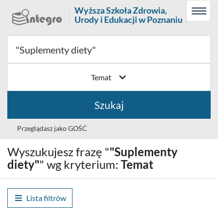
Prolib
Wyższa Szkoła Zdrowia,
Menu
Wyszukiwarka
Treść
Integro
Urody i Edukacji w Poznaniu
Menu
główne
główna
-
strona
główna
Temat
Szukaj
Przeglądasz jako GOŚĆ
Wyszukujesz frazę "
"Suplementy
Wybór
Polski (PL)
języka
diety"
" wg kryterium:
Temat
Zaloguj
Lista filtrów
Historia wyszukiwania