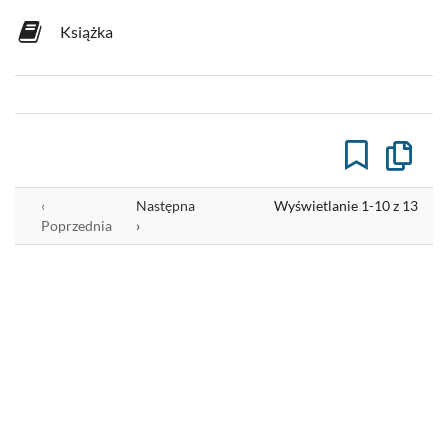
Książka
Kopiuj
opis
formaln
do
‹
Następna
Wyświetlanie 1-10 z 13
schowk
Poprzednia
›