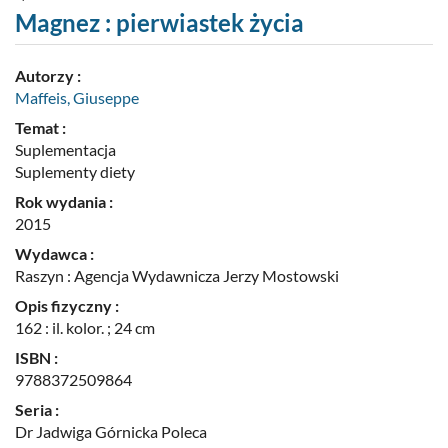
pozycji
nr
Magnez : pierwiastek życia
10
Autorzy :
Maffeis, Giuseppe
Temat :
Suplementacja
Suplementy diety
Rok wydania :
2015
Wydawca :
Raszyn : Agencja Wydawnicza Jerzy Mostowski
Opis fizyczny :
162 : il. kolor. ; 24 cm
ISBN :
9788372509864
Seria :
Dr Jadwiga Górnicka Poleca