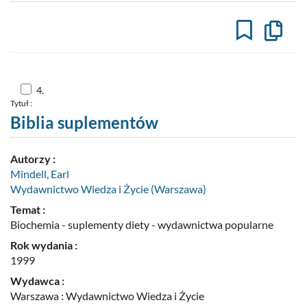
Kopiuj
opis
formaln
do
schowk
Skocz
4.
do
Tytuł :
pozycji
nr
Biblia suplementów
4
Autorzy :
Mindell, Earl
Wydawnictwo Wiedza i Życie (Warszawa)
Temat :
Biochemia - suplementy diety - wydawnictwa popularne
Rok wydania :
1999
Wydawca :
Warszawa : Wydawnictwo Wiedza i Życie