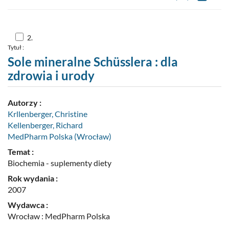
Kopiuj
opis
formaln
do
schowk
Skocz
2.
do
Tytuł :
pozycji
nr
Sole mineralne Schüsslera : dla
2
zdrowia i urody
Autorzy :
Krllenberger, Christine
Kellenberger, Richard
MedPharm Polska (Wrocław)
Temat :
Biochemia - suplementy diety
Rok wydania :
2007
Wydawca :
Wrocław : MedPharm Polska