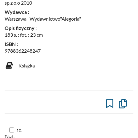
sp.z o.o 2010
Wydawca :
Warszawa : Wydawnictwo"Alegoria"
Opis fizyczny :
183 s. : fot. ; 23 cm
ISBN :
9788362248247
Książka
Kopiuj
opis
formaln
do
schowk
Skocz
10.
do
Tytuł :