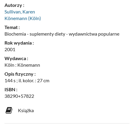
Autorzy :
Sullivan, Karen
Könemann (Köln)
Temat :
Biochemia - suplementy diety - wydawnictwa popularne
Rok wydania :
2001
Wydawca :
Köln : Könemann
Opis fizyczny :
144 s ; il. kolor. : 27 cm
ISBN :
38290+57822
Książka