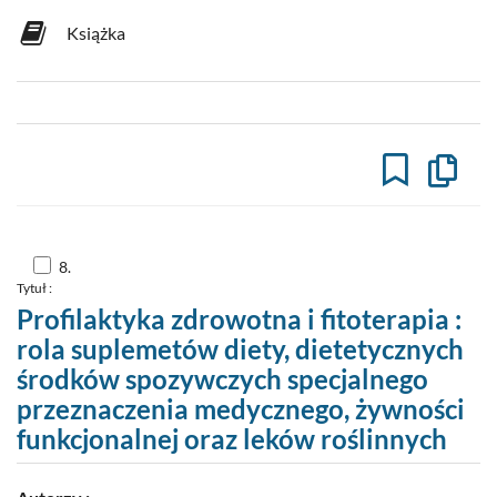
Książka
Kopiuj
opis
formaln
do
schowk
Skocz
8.
do
Tytuł :
pozycji
nr
Profilaktyka zdrowotna i fitoterapia :
8
rola suplemetów diety, dietetycznych
środków spozywczych specjalnego
przeznaczenia medycznego, żywności
funkcjonalnej oraz leków roślinnych