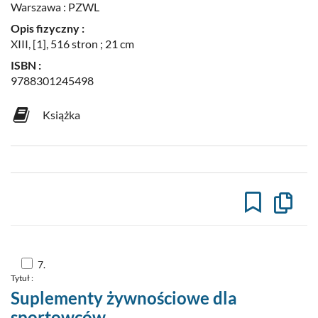
Warszawa : PZWL
Opis fizyczny :
XIII, [1], 516 stron ; 21 cm
ISBN :
9788301245498
Książka
Kopiuj
opis
formaln
do
schowk
Skocz
7.
do
Tytuł :
pozycji
nr
Suplementy żywnościowe dla
7
sportowców