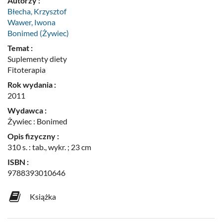
Autorzy :
Błecha, Krzysztof
Wawer, Iwona
Bonimed (Żywiec)
Temat :
Suplementy diety
Fitoterapia
Rok wydania :
2011
Wydawca :
Żywiec : Bonimed
Opis fizyczny :
310 s. : tab., wykr. ; 23 cm
ISBN :
9788393010646
Książka