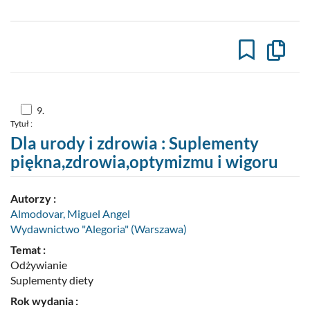
Kopiuj
opis
formaln
do
schowk
Skocz
9.
do
Tytuł :
pozycji
nr
Dla urody i zdrowia : Suplementy
9
piękna,zdrowia,optymizmu i wigoru
Autorzy :
Almodovar, Miguel Angel
Wydawnictwo "Alegoria" (Warszawa)
Temat :
Odżywianie
Suplementy diety
Rok wydania :