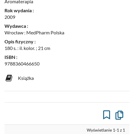
Aromaterapia
Rok wydania :
2009
Wydawca :
Wrocław : MedPharm Polska
Opis fizyczny :
180 s. : il. kolor. ; 21 cm
ISBN :
9788360466650
Książka
Kopiuj
opis
formaln
do
Wyświetlanie 1-1 z 1
schowk