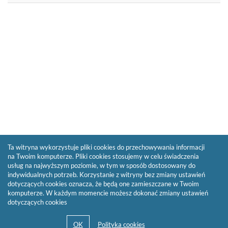
Ta witryna wykorzystuje pliki cookies do przechowywania informacji
na Twoim komputerze. Pliki cookies stosujemy w celu świadczenia
usług na najwyższym poziomie, w tym w sposób dostosowany do
indywidualnych potrzeb. Korzystanie z witryny bez zmiany ustawień
dotyczących cookies oznacza, że będą one zamieszczane w Twoim
komputerze. W każdym momencie możesz dokonać zmiany ustawień
dotyczących cookies