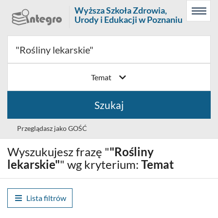
Prolib
Wyższa Szkoła Zdrowia,
Menu
Wyszukiwarka
Treść
Integro
Urody i Edukacji w Poznaniu
Menu
główne
główna
-
strona
główna
Temat
Szukaj
Przeglądasz jako GOŚĆ
Wyszukujesz frazę "
"Rośliny
Wybór
Polski (PL)
języka
lekarskie"
" wg kryterium:
Temat
Zaloguj
Lista filtrów
Historia wyszukiwania