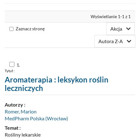
Nowości
Wyrównaj
Wyświetlanie 1-1 z 1
Twoja półka
Akcja
Zaznacz stronę
Zaproponuj zakup
Autora Z-A
Skocz
1.
do
Tytuł :
pozycji
nr
Aromaterapia : leksykon roślin
1
leczniczych
Autorzy :
Romer, Marion
MedPharm Polska (Wrocław)
Temat :
Rośliny lekarskie