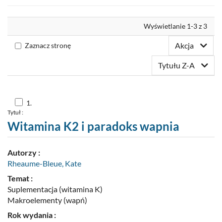
Nowości
Wyrównaj
Wyświetlanie 1-3 z 3
Twoja półka
Akcja
Zaznacz stronę
Zaproponuj zakup
Tytułu Z-A
Skocz
1.
do
Tytuł :
pozycji
nr
Witamina K2 i paradoks wapnia
1
Autorzy :
Rheaume-Bleue, Kate
Temat :
Suplementacja (witamina K)
Makroelementy (wapń)
Rok wydania :