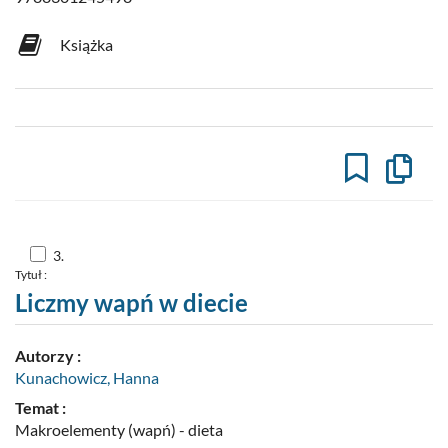
Książka
Kopiuj
opis
formaln
do
schowk
Skocz
3.
do
Tytuł :
pozycji
nr
Liczmy wapń w diecie
3
Autorzy :
Kunachowicz, Hanna
Temat :
Makroelementy (wapń) - dieta