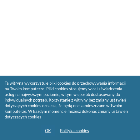
Ta witryna wykorzystuje pliki cookies do przechowywania informacji
na Twoim komputerze. Pliki cookies stosujemy w celu świadczenia
usług na najwyższym poziomie, w tym w sposób dostosowany do
indywidualnych potrzeb. Korzystanie z witryny bez zmiany ustawień
dotyczących cookies oznacza, że będą one zamieszczane w Twoim
komputerze. W każdym momencie możesz dokonać zmiany ustawień
dotyczących cookies