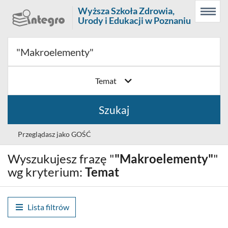
Prolib
Wyższa Szkoła Zdrowia,
Menu
Wyszukiwarka
Treść
Integro
Urody i Edukacji w Poznaniu
Menu
główne
główna
-
strona
główna
Temat
Szukaj
Przeglądasz jako GOŚĆ
Wyszukujesz frazę "
"Makroelementy"
"
Wybór
Polski (PL)
języka
wg kryterium:
Temat
Zaloguj
Lista filtrów
Historia wyszukiwania