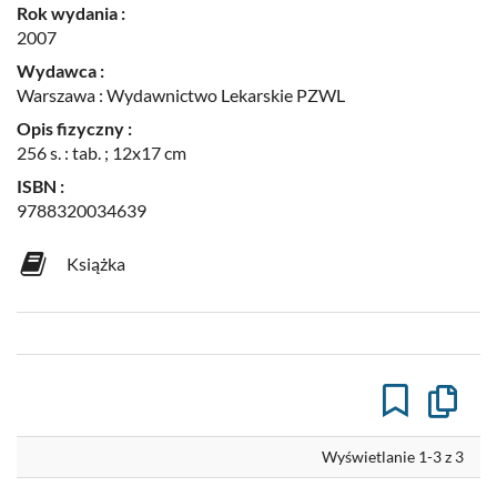
Rok wydania :
2007
Wydawca :
Warszawa : Wydawnictwo Lekarskie PZWL
Opis fizyczny :
256 s. : tab. ; 12x17 cm
ISBN :
9788320034639
Książka
Kopiuj
opis
formaln
do
Wyświetlanie 1-3 z 3
schowk