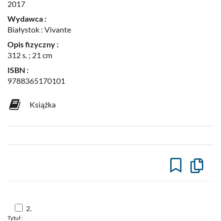
2017
Wydawca :
Białystok : Vivante
Opis fizyczny :
312 s. ; 21 cm
ISBN :
9788365170101
Książka
Kopiuj
opis
formaln
do
schowk
Skocz
2.
do
Tytuł :
pozycji