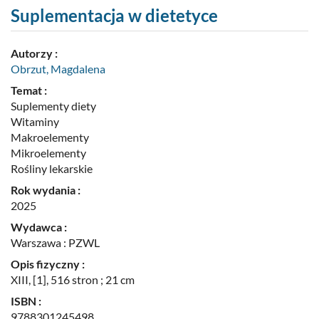
nr
Suplementacja w dietetyce
2
Autorzy :
Obrzut, Magdalena
Temat :
Suplementy diety
Witaminy
Makroelementy
Mikroelementy
Rośliny lekarskie
Rok wydania :
2025
Wydawca :
Warszawa : PZWL
Opis fizyczny :
XIII, [1], 516 stron ; 21 cm
ISBN :
9788301245498