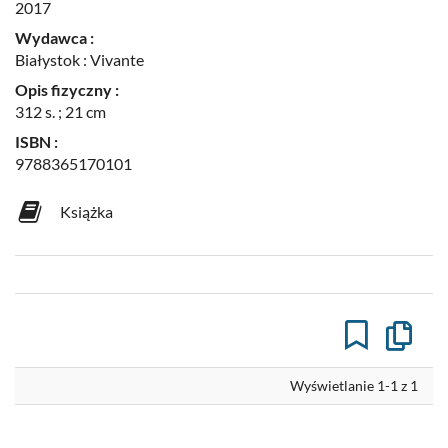
2017
Wydawca :
Białystok : Vivante
Opis fizyczny :
312 s. ; 21 cm
ISBN :
9788365170101
Książka
Kopiuj
opis
formaln
do
Wyświetlanie 1-1 z 1
schowk