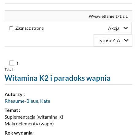
Nowości
Wyrównaj
Wyświetlanie 1-1 z 1
Twoja półka
Akcja
Zaznacz stronę
Zaproponuj zakup
Tytułu Z-A
Skocz
1.
do
Tytuł :
pozycji
nr
Witamina K2 i paradoks wapnia
1
Autorzy :
Rheaume-Bleue, Kate
Temat :
Suplementacja (witamina K)
Makroelementy (wapń)
Rok wydania :