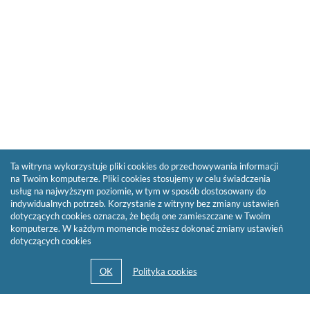
Ta witryna wykorzystuje pliki cookies do przechowywania informacji
na Twoim komputerze. Pliki cookies stosujemy w celu świadczenia
usług na najwyższym poziomie, w tym w sposób dostosowany do
indywidualnych potrzeb. Korzystanie z witryny bez zmiany ustawień
dotyczących cookies oznacza, że będą one zamieszczane w Twoim
komputerze. W każdym momencie możesz dokonać zmiany ustawień
dotyczących cookies