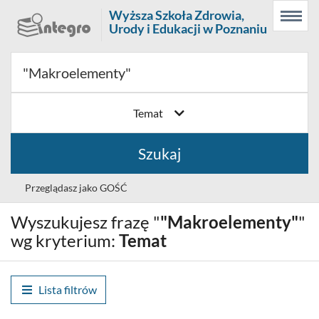
Prolib
Wyższa Szkoła Zdrowia,
Menu
Wyszukiwarka
Treść
Integro
Urody i Edukacji w Poznaniu
Menu
główne
główna
-
strona
główna
Temat
Szukaj
Przeglądasz jako GOŚĆ
Wyszukujesz frazę "
"Makroelementy"
"
Wybór
Polski (PL)
języka
wg kryterium:
Temat
Zaloguj
Lista filtrów
Historia wyszukiwania