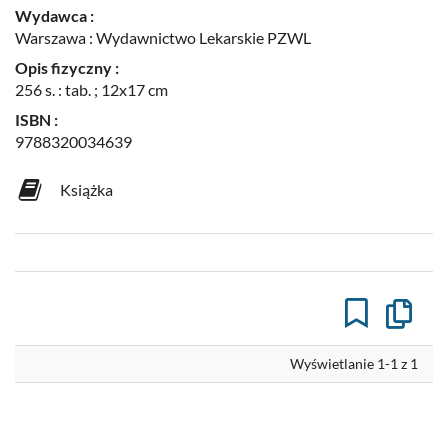
Wydawca :
Warszawa : Wydawnictwo Lekarskie PZWL
Opis fizyczny :
256 s. : tab. ; 12x17 cm
ISBN :
9788320034639
Książka
Kopiuj
opis
formaln
do
Wyświetlanie 1-1 z 1
schowk