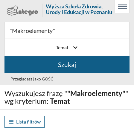
Prolib
Wyższa Szkoła Zdrowia,
Menu
Wyszukiwarka
Treść
Integro
Urody i Edukacji w Poznaniu
Menu
główne
główna
-
strona
główna
Temat
Szukaj
Przeglądasz jako GOŚĆ
Wyszukujesz frazę "
"Makroelementy"
"
Wybór
Polski (PL)
języka
wg kryterium:
Temat
Zaloguj
Lista filtrów
Historia wyszukiwania