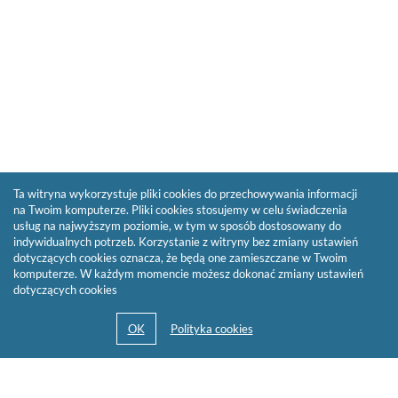
Ta witryna wykorzystuje pliki cookies do przechowywania informacji
na Twoim komputerze. Pliki cookies stosujemy w celu świadczenia
usług na najwyższym poziomie, w tym w sposób dostosowany do
indywidualnych potrzeb. Korzystanie z witryny bez zmiany ustawień
dotyczących cookies oznacza, że będą one zamieszczane w Twoim
komputerze. W każdym momencie możesz dokonać zmiany ustawień
dotyczących cookies