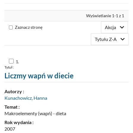
Nowości
Wyrównaj
Wyświetlanie 1-1 z 1
Twoja półka
Akcja
Zaznacz stronę
Zaproponuj zakup
Tytułu Z-A
Skocz
1.
do
Tytuł :
pozycji
nr
Liczmy wapń w diecie
1
Autorzy :
Kunachowicz, Hanna
Temat :
Makroelementy (wapń) - dieta
Rok wydania :
2007