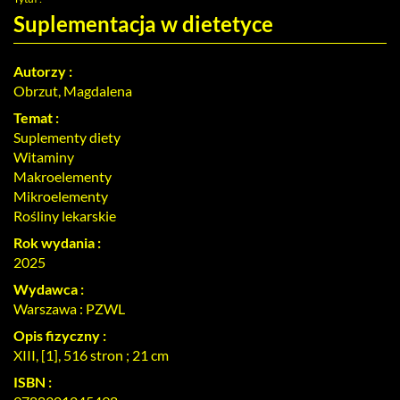
pozycji
nr
Suplementacja w dietetyce
2
Autorzy :
Obrzut, Magdalena
Temat :
Suplementy diety
Witaminy
Makroelementy
Mikroelementy
Rośliny lekarskie
Rok wydania :
2025
Wydawca :
Warszawa : PZWL
Opis fizyczny :
XIII, [1], 516 stron ; 21 cm
ISBN :