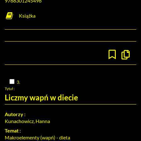
9788301245498
Książka
Kopiuj
opis
formaln
do
schowk
Skocz
3.
do
Tytuł :
pozycji
nr
Liczmy wapń w diecie
3
Autorzy :
Kunachowicz, Hanna
Temat :
Makroelementy (wapń) - dieta