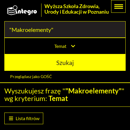
Prolib
Wyższa Szkoła Zdrowia,
Menu
Wyszukiwarka
Treść
Integro
Urody i Edukacji w Poznaniu
Menu
główne
główna
-
strona
główna
Temat
Szukaj
Przeglądasz jako GOŚĆ
Wyszukujesz frazę "
"Makroelementy"
"
Wybór
Polski (PL)
języka
wg kryterium:
Temat
Zaloguj
Lista filtrów
Historia wyszukiwania