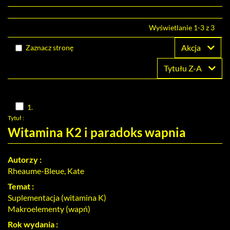
Nowości
Wyrównaj
Wyświetlanie 1-3 z 3
Twoja półka
Akcja
Zaznacz stronę
Zaproponuj zakup
Tytułu Z-A
Skocz
1.
do
Tytuł :
pozycji
nr
Witamina K2 i paradoks wapnia
1
Autorzy :
Rheaume-Bleue, Kate
Temat :
Suplementacja (witamina K)
Makroelementy (wapń)
Rok wydania :