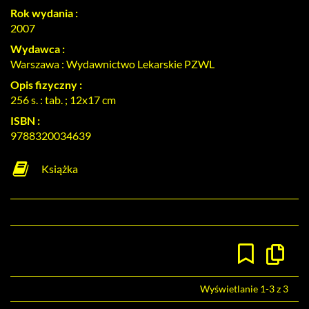
Rok wydania :
2007
Wydawca :
Warszawa : Wydawnictwo Lekarskie PZWL
Opis fizyczny :
256 s. : tab. ; 12x17 cm
ISBN :
9788320034639
Książka
Kopiuj
opis
formaln
do
Wyświetlanie 1-3 z 3
schowk