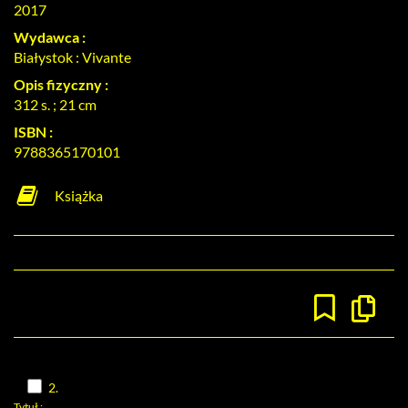
2017
Wydawca :
Białystok : Vivante
Opis fizyczny :
312 s. ; 21 cm
ISBN :
9788365170101
Książka
Kopiuj
opis
formaln
do
schowk
Skocz
2.
do
Tytuł :