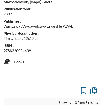
Makroelementy (wapń) - dieta
Publication Year :
2007
Publisher :
Warszawa : Wydawnictwo Lekarskie PZWL
Physical description :
256 s. : tab. ; 12x17 cm
ISBN :
9788320034639
Books
Copy
the
formal
descrip
Showing 1-3 from 3 results
to