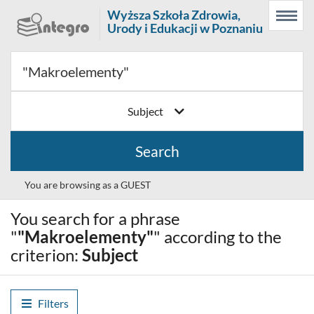
Prolib
Wyższa Szkoła Zdrowia,
Main
Searching
Main
Integro
Urody i Edukacji w Poznaniu
Menu
navigation
content
-
home
page
Subject
Search
You are browsing as a GUEST
You search for a phrase
Choose
English (EN)
your
"
"Makroelementy"
" according to the
language
criterion:
Subject
Log in
Search history
Filters