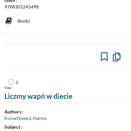
ISBN :
9788301245498
Books
Copy
the
formal
descrip
to
the
clipboa
Skocz
3.
do
Title :
pozycji
nr
Liczmy wapń w diecie
3
Authors :
Kunachowicz, Hanna
Subject :