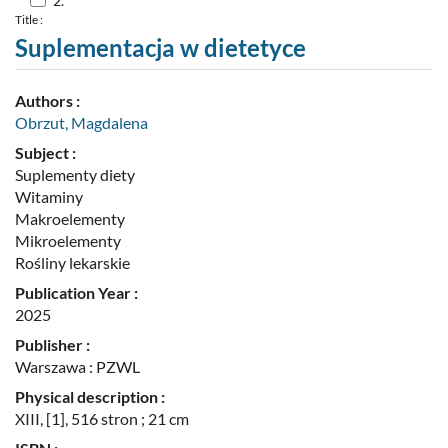
2.
do
Title :
pozycji
nr
Suplementacja w dietetyce
2
Authors :
Obrzut, Magdalena
Subject :
Suplementy diety
Witaminy
Makroelementy
Mikroelementy
Rośliny lekarskie
Publication Year :
2025
Publisher :
Warszawa : PZWL
Physical description :
XIII, [1], 516 stron ; 21 cm