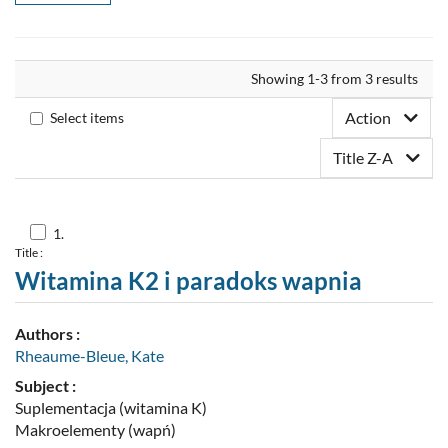
News
Bookshelf
Align
Showing 1-3 from 3 results
Propose a new item
Action
Select items
Title Z-A
Skocz
1.
do
Title :
pozycji
nr
Witamina K2 i paradoks wapnia
1
Authors :
Rheaume-Bleue, Kate
Subject :
Suplementacja (witamina K)
Makroelementy (wapń)