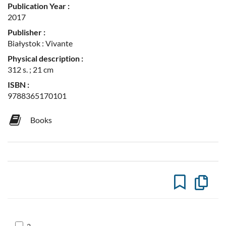
Publication Year :
2017
Publisher :
Białystok : Vivante
Physical description :
312 s. ; 21 cm
ISBN :
9788365170101
Books
Copy
the
formal
descrip
to
the
clipboa
Skocz