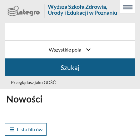
Prolib
Wyższa Szkoła Zdrowia,
Menu
Wyszukiwarka
Treść
Integro
Urody i Edukacji w Poznaniu
Menu
główne
główna
-
strona
główna
Wszystkie pola
Szukaj
Przeglądasz jako GOŚĆ
Nowości
Wybór
Polski (PL)
języka
Zaloguj
Lista filtrów
Historia wyszukiwania