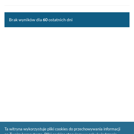
Nowości
Twoja półka
Brak wyników dla
60
ostatnich dni
Zaproponuj zakup
Ta witryna wykorzystuje pliki cookies do przechowywania informacji