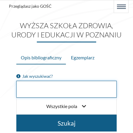
Przeglądasz jako GOŚĆ
Menu
Wyszukiwarka
Historia wyszukiwania
Menu
główne
Nowości
WYŻSZA SZKOŁA ZDROWIA,
URODY I EDUKACJI W POZNANIU
Twoja półka
Zaproponuj zakup
Opis bibliograficzny
Egzemplarz
- Kontrast domyślny
- Kontrast czarno-żółty
A
A
Wybór
Jak wyszukiwać?
języka
Polski (PL)
Zaloguj
Wszystkie pola
Szukaj